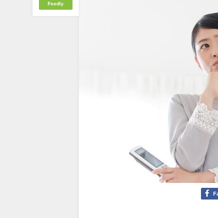
Feedly
F