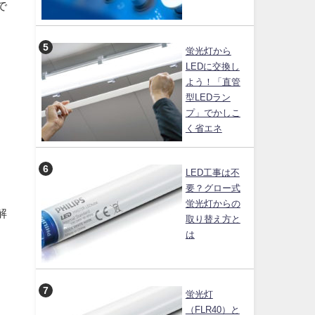
で
蛍光灯から
LEDに交換し
よう！「直管
）
型LEDラン
プ」でかしこ
く省エネ
LED工事は不
要？グロー式
蛍光灯からの
解
取り替え方と
は
蛍光灯
（FLR40）と