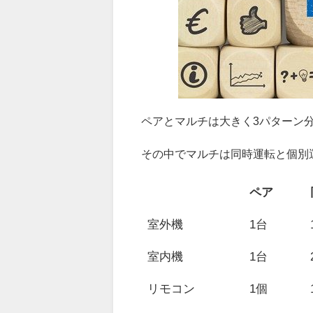
ペアとマルチは大きく3パターン
その中でマルチは同時運転と個別
ペア
室外機
1台
室内機
1台
リモコン
1個