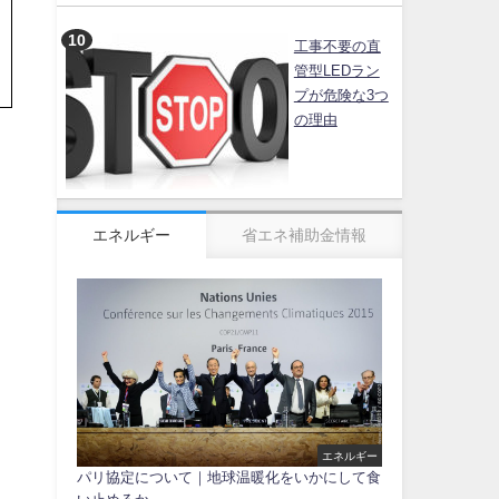
工事不要の直
管型LEDラン
プが危険な3つ
の理由
エネルギー
省エネ補助金情報
エネルギー
パリ協定について｜地球温暖化をいかにして食