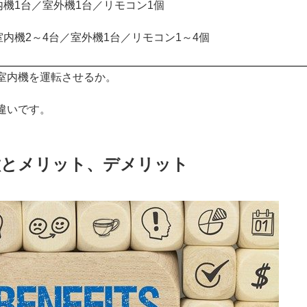
機1台／室外機1台／リモコン1個
内機2～4台／室外機1台／リモコン1～4個
室内機を運転させるか。
違いです。
徴とメリット、デメリット