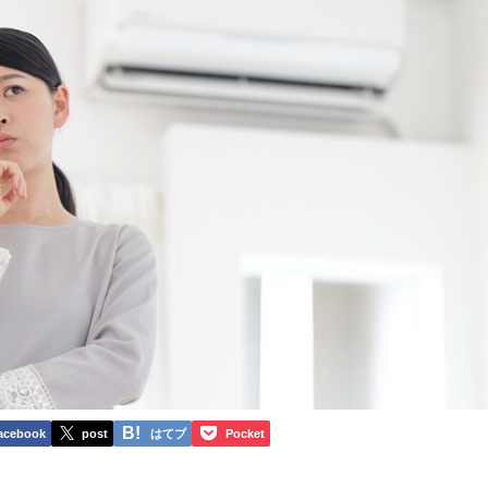
acebook
post
はてブ
Pocket