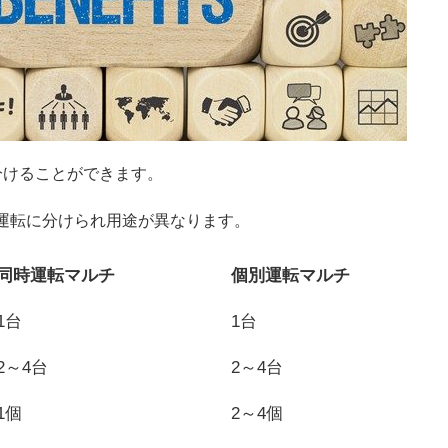
分けることができます。
運転に分けられ用途が異なります。
同時運転マルチ
個別運転マルチ
1台
1台
2～4台
2～4台
1個
2～4個