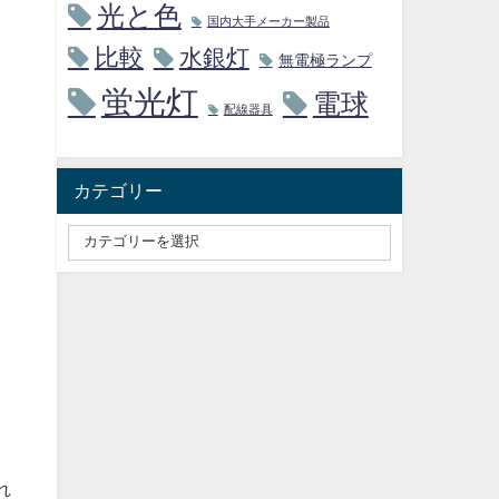
光と色
国内大手メーカー製品
比較
水銀灯
無電極ランプ
蛍光灯
電球
配線器具
カテゴリー
れ