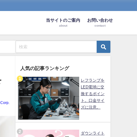
当サイトのご案内
お問い合わせ
about
contact
人気の記事ランキング
を
レフランプを
LED電球に交
換するポイン
ト。口金サイ
Corp.
ズに注意。
ダウンライト