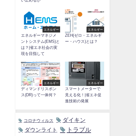
い止めるか
エネルギー
エネルギー
エネルギーマネジメ
ZEH(ゼロ・エネルギ
ントシステム(EMS)と
ー・ハウス)とは？
は？|省エネ社会の実
現を目指して
エネルギー
エネルギー
ディマンドリスポン
スマートメーターで
ス(DR)って一体何？
見える化！|省エネ促
進技術の発展
ダイキン
コロナウィルス
トラブル
ダウンライト