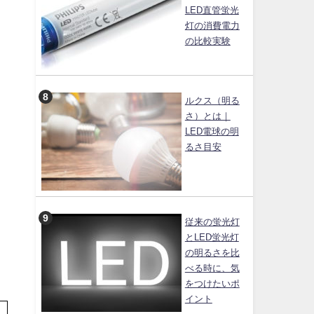
LED直管蛍光
灯の消費電力
の比較実験
ルクス（明る
さ）とは｜
LED電球の明
るさ目安
従来の蛍光灯
とLED蛍光灯
の明るさを比
べる時に、気
。
をつけたいポ
イント