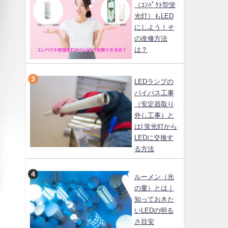
（ｺﾝﾊﾟｸﾄ型蛍
光灯）もLED
にしよう！そ
の改修方法
は？
LEDランプの
バイパス工事
（安定器取り
外し工事）と
は| 蛍光灯から
LEDに交換す
る方法
ルーメン（光
の量）とは｜
知っておきた
いLEDの明る
さ目安