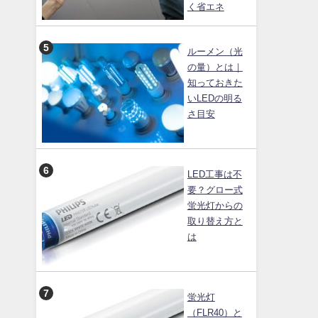
く省エネ
ルーメン（光
の量）とは｜
知っておきた
いLEDの明る
さ目安
LED工事は不
要？グロー式
蛍光灯からの
取り替え方と
は
蛍光灯
（FLR40）と