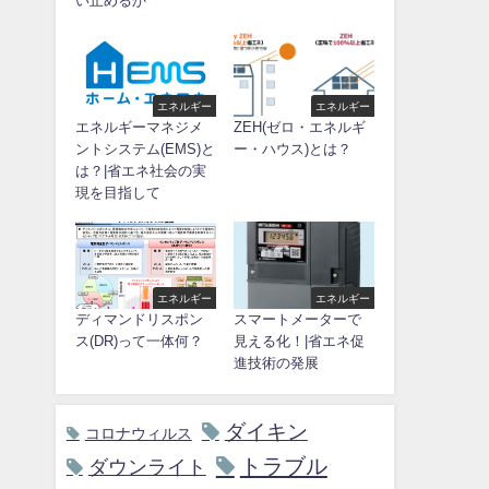
い止めるか
エネルギー
エネルギー
エネルギーマネジメ
ZEH(ゼロ・エネルギ
ントシステム(EMS)と
ー・ハウス)とは？
は？|省エネ社会の実
現を目指して
エネルギー
エネルギー
ディマンドリスポン
スマートメーターで
ス(DR)って一体何？
見える化！|省エネ促
進技術の発展
ダイキン
コロナウィルス
トラブル
ダウンライト