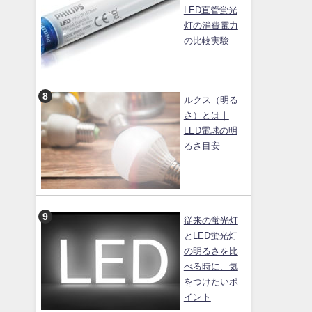
LED直管蛍光
灯の消費電力
の比較実験
ルクス（明る
さ）とは｜
LED電球の明
るさ目安
従来の蛍光灯
とLED蛍光灯
の明るさを比
べる時に、気
をつけたいポ
イント