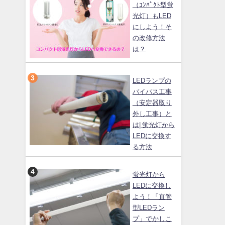
（ｺﾝﾊﾟｸﾄ型蛍
光灯）もLED
にしよう！そ
の改修方法
は？
LEDランプの
バイパス工事
（安定器取り
外し工事）と
は| 蛍光灯から
LEDに交換す
る方法
蛍光灯から
LEDに交換し
よう！「直管
型LEDラン
プ」でかしこ