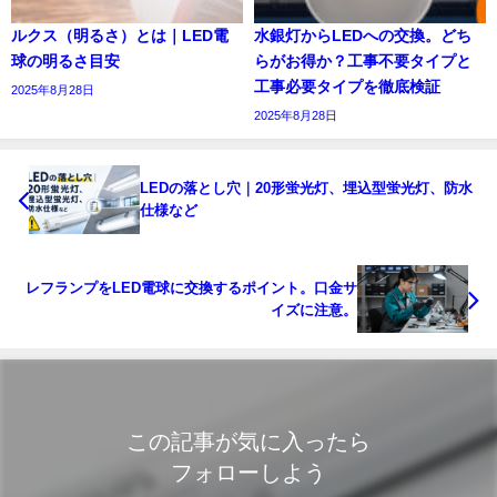
ルクス（明るさ）とは｜LED電
水銀灯からLEDへの交換。どち
球の明るさ目安
らがお得か？工事不要タイプと
工事必要タイプを徹底検証
2025年8月28日
2025年8月28日
LEDの落とし穴｜20形蛍光灯、埋込型蛍光灯、防水
仕様など
レフランプをLED電球に交換するポイント。口金サ
イズに注意。
この記事が気に入ったら
フォローしよう