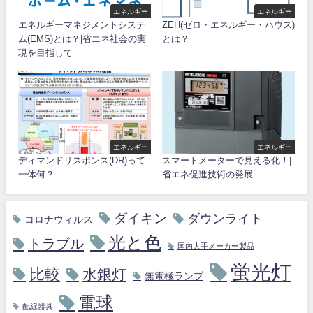
エネルギー
エネルギー
エネルギーマネジメントシステ
ZEH(ゼロ・エネルギー・ハウス)
ム(EMS)とは？|省エネ社会の実
とは？
現を目指して
エネルギー
エネルギー
ディマンドリスポンス(DR)って
スマートメーターで見える化！|
一体何？
省エネ促進技術の発展
ダイキン
ダウンライト
コロナウィルス
光と色
トラブル
国内大手メーカー製品
蛍光灯
比較
水銀灯
無電極ランプ
電球
配線器具