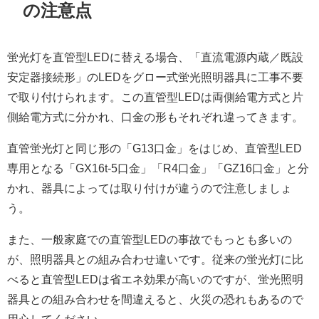
の注意点
蛍光灯を直管型LEDに替える場合、「直流電源内蔵／既設
安定器接続形」のLEDをグロー式蛍光照明器具に工事不要
で取り付けられます。この直管型LEDは両側給電方式と片
側給電方式に分かれ、口金の形もそれぞれ違ってきます。
直管蛍光灯と同じ形の「G13口金」をはじめ、直管型LED
専用となる「GX16t-5口金」「R4口金」「GZ16口金」と分
かれ、器具によっては取り付けが違うので注意しましょ
う。
また、一般家庭での直管型LEDの事故でもっとも多いの
が、照明器具との組み合わせ違いです。従来の蛍光灯に比
べると直管型LEDは省エネ効果が高いのですが、蛍光照明
器具との組み合わせを間違えると、火災の恐れもあるので
用心してください。