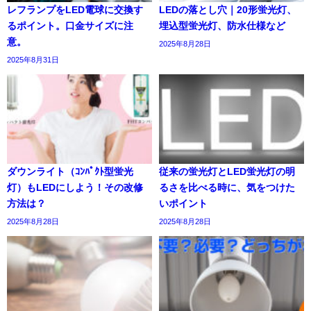
レフランプをLED電球に交換す
LEDの落とし穴｜20形蛍光灯、
るポイント。口金サイズに注
埋込型蛍光灯、防水仕様など
意。
2025年8月28日
2025年8月31日
ダウンライト（ｺﾝﾊﾟｸﾄ型蛍光
従来の蛍光灯とLED蛍光灯の明
灯）もLEDにしよう！その改修
るさを比べる時に、気をつけた
方法は？
いポイント
2025年8月28日
2025年8月28日