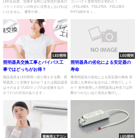
LEDを設置、交換する時には蛍光灯器具の
コンパクト形蛍光灯が切れた！
ソケットのピンの向きに注意をしなければ
（FDL18EX、FDL27EX、FDL13EX、
いけません。 通常の蛍...
FHT16EX-N（...
LED照明
LED照明
照明器具交換工事とバイパス工
照明器具の劣化による安定器の
事ではどっちがお得？
寿命
既設器具をLED照明へ切り替えする際、照
❖照明器具の劣化による安定器の寿命 安
明器具ごと交換するのか？または既設器具
定器にも寿命があるのはご存知でしょう
はそのままでLEDランプのみ交換するの
か？ 長年使用した照明器具は外見では判
か？2つの方法があります...
断がつかないほど劣化が進行し...
業務用エアコン
LED照明