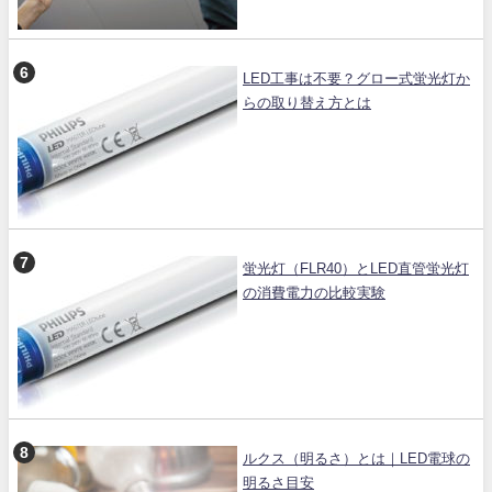
LED工事は不要？グロー式蛍光灯か
らの取り替え方とは
蛍光灯（FLR40）とLED直管蛍光灯
の消費電力の比較実験
ルクス（明るさ）とは｜LED電球の
明るさ目安