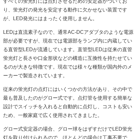
すべての蛍光灯には点灯させるための安定器がついてお
り、蛍光灯の発光を安定する動作に欠かせない装置です
が、LED発光にはまったく使用しません。
LEDは直流素子なので、通常AC-DCアダプタのような電源
部が必要ですが、現在では電源部をランプ内に内蔵してい
る直管型LEDが流通しています。直管型LEDは従来の直管
蛍光灯と長さや口金形状などの構造に互換性を持たせてい
るのが大きな特徴です。現在では様々な種類が国内外のメ
ーカーで製造されています。
従来の蛍光灯の点灯にはいくつかの方法があり、その中で
最も普及したのがグロー式です。点灯管を使用する簡単な
設計でスイッチを入れると自動的に点灯し、コストも安い
ため、一般家庭で広く使用されてきました。
グロー式安定器の場合、グロー球をはずすだけでLED蛍光
灯を取り付けられるので、ほとんどの場合は工事不要で