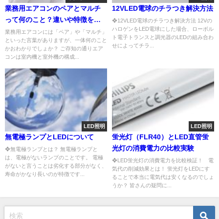
業務用エアコンのペアとマルチ
12VLED電球のチラつき解決方法
って何のこと？違いや特徴を解
❖12VLED電球のチラつき解決方法 12Vの
ハロゲンをLED電球にした場合、ローボル
説
業務用エアコンには「ペア」や「マルチ」
ト電子トランスと調光器のLEDの組み合わ
といった言葉がありますが、一体何のこと
せによってチラ...
かおわかりでしょか？ ご存知の通りエア
コンは室内機と室外機の構成...
LED照明
LED照明
無電極ランプとLEDについて
蛍光灯（FLR40）とLED直管蛍
光灯の消費電力の比較実験
❖無電極ランプとは？ 無電極ランプと
は、電極がないランプのことです。 電極
❖LED蛍光灯の消費電力を比較検証！ 電
がないと言うことは劣化する部分がなく、
気代の削減効果とは！ 蛍光灯をLEDにす
寿命がかなり長いのが特徴です...
ることで本当に電気代は安くなるのでしょ
うか？ 皆さんの疑問に...