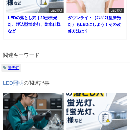
LED照明
LED照明
LEDの落とし穴｜20形蛍光
ダウンライト（ｺﾝﾊﾟｸﾄ型蛍光
灯、埋込型蛍光灯、防水仕様
灯）もLEDにしよう！その改
など
修方法は？
関連キーワード
蛍光灯
LED照明
の関連記事