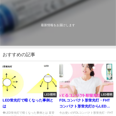
最新情報をお届けします
おすすめの記事
LED照明
LED照明
LED蛍光灯で暗くなった事例と
FDLコンパクト形蛍光灯・FHT
は
コンパクト形蛍光灯からLEDへ
交換がおすすめ。
❖LED蛍光灯で暗くなった事例とは 直管
今お使いのFDLコンパクト形蛍光灯・FHT