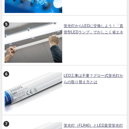
蛍光灯からLEDに交換しよう！「直
管型LEDランプ」でかしこく省エネ
LED工事は不要？グロー式蛍光灯か
らの取り替え方とは
蛍光灯（FLR40）とLED直管蛍光灯