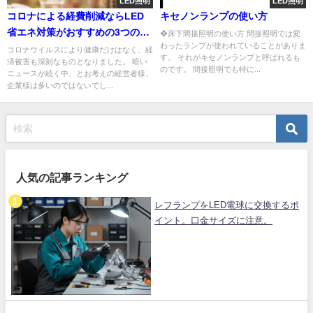
LED照明
LED照明
コロナによる経費削減ならLED
キセノンランプの使い方
省エネ対策がおすすめの3つの理
❖床下間接照明の使い方 間接照明では変
わったランプが使われていることがありま
由
コロナウイルスにより健康だけはなく、経
す。 それがキセノンランプと呼ばれるも
済被害も深刻なものとなりました。 暗い
のです。 間接照明でも特に...
ニュースが続く中、とお考えの経営者様、
企業様は多いのではないでし...
人気の記事ランキング
レフランプをLED電球に交換するポ
イント。口金サイズに注意。