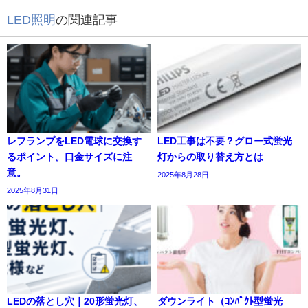
LED照明
の関連記事
レフランプをLED電球に交換す
LED工事は不要？グロー式蛍光
るポイント。口金サイズに注
灯からの取り替え方とは
意。
2025年8月28日
2025年8月31日
LEDの落とし穴｜20形蛍光灯、
ダウンライト（ｺﾝﾊﾟｸﾄ型蛍光