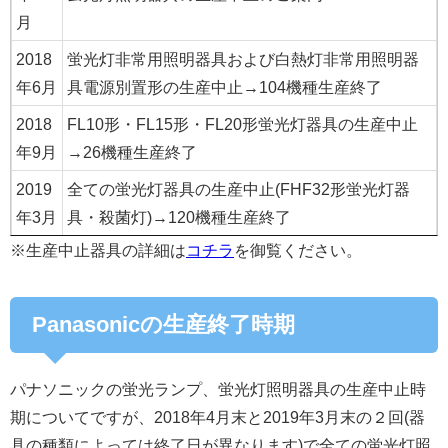
月
2018
蛍光灯非常用照明器具および白熱灯非常用照明器
年6月
具電源別置形の生産中止→104機種生産終了
2018
FL10形・FL15形・FL20形蛍光灯器具の生産中止
年9月
→26機種生産終了
2019
全ての蛍光灯器具の生産中止(FHF32形蛍光灯器
年3月
具・殺菌灯)→120機種生産終了
※生産中止器具の詳細は
コチラ
を御覧ください。
Panasonicの生産終了時期
パナソニックの蛍光ランプ、蛍光灯照明器具の生産中止時
期についてですが、2018年4月末と2019年3月末の２回(器
具の種類によっては終了日が異なります)で全ての蛍光灯照