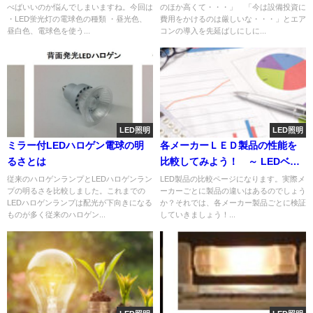
べばいいのか悩んでしまいますね。今回は
のほか高くて・・・」 「今は設備投資に
びも楽々に！
・LED蛍光灯の電球色の種類 ・昼光色、
費用をかけるのは厳しいな・・・」とエア
昼白色、電球色を使う...
コンの導入を先延ばしにしに...
LED照明
LED照明
ミラー付LEDハロゲン電球の明
各メーカーＬＥＤ製品の性能を
るさとは
比較してみよう！ ～ LEDベー
スライト編 ～
従来のハロゲンランプとLEDハロゲンラン
LED製品の比較ページになります。実際メ
プの明るさを比較しました。これまでの
ーカーごとに製品の違いはあるのでしょう
LEDハロゲンランプは配光が下向きになる
か？それでは、各メーカー製品ごとに検証
ものが多く従来のハロゲン...
していきましょう！...