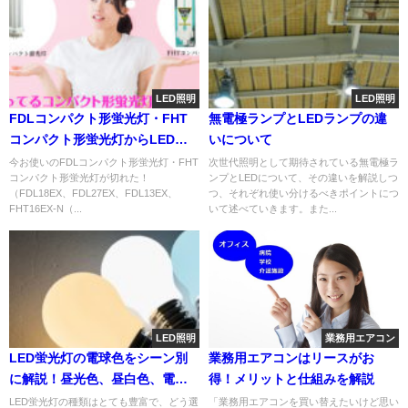
LED照明
LED照明
FDLコンパクト形蛍光灯・FHT
無電極ランプとLEDランプの違
コンパクト形蛍光灯からLEDへ
いについて
交換がおすすめ。
今お使いのFDLコンパクト形蛍光灯・FHT
次世代照明として期待されている無電極ラ
コンパクト形蛍光灯が切れた！
ンプとLEDについて、その違いを解説しつ
（FDL18EX、FDL27EX、FDL13EX、
つ、それぞれ使い分けるべきポイントにつ
FHT16EX-N（...
いて述べていきます。また...
LED照明
業務用エアコン
LED蛍光灯の電球色をシーン別
業務用エアコンはリースがお
に解説！昼光色、昼白色、電球
得！メリットと仕組みを解説
色の違いを説明。これでLED選
LED蛍光灯の種類はとても豊富で、どう選
「業務用エアコンを買い替えたいけど思い