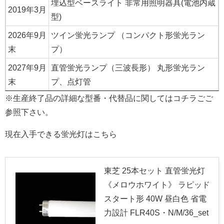
埋込型ベースライト 非常用照明器具(電池内蔵
2019年3月
型)
2026年9月
ツイン蛍光ランプ （コンパクト形蛍光ラン
末
プ）
2027年9月
直管蛍光ランプ（三波長形） 丸形蛍光ラン
末
プ、点灯管
※生産終了品の詳細な型番・代替品に関してはコチラごご
参照下さい。
現在入手できる蛍光灯はこちら
東芝 25本セット 直管蛍光灯
《メロウホワイト》 ラピッド
スタート形 40W 昼白色 省電
力設計 FLR40S・N/M/36_set