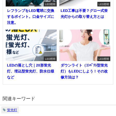
LED照明
LED照明
レフランプをLED電球に交換
LED工事は不要？グロー式蛍
するポイント。口金サイズに
光灯からの取り替え方とは
注意。
LED照明
LED照明
LEDの落とし穴｜20形蛍光
ダウンライト（ｺﾝﾊﾟｸﾄ型蛍光
灯、埋込型蛍光灯、防水仕様
灯）もLEDにしよう！その改
など
修方法は？
関連キーワード
蛍光灯