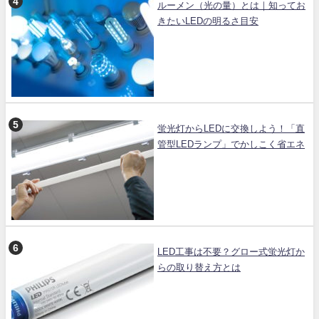
ルーメン（光の量）とは｜知ってお
きたいLEDの明るさ目安
蛍光灯からLEDに交換しよう！「直
管型LEDランプ」でかしこく省エネ
LED工事は不要？グロー式蛍光灯か
らの取り替え方とは