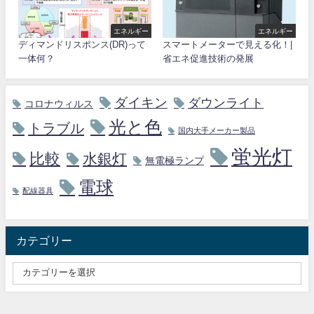
エネルギー
エネルギー
ディマンドリスポンス(DR)って
スマートメーターで見える化！|
一体何？
省エネ促進技術の発展
ダイキン
ダウンライト
コロナウィルス
光と色
トラブル
国内大手メーカー製品
蛍光灯
比較
水銀灯
無電極ランプ
電球
配線器具
カテゴリー