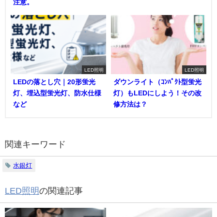
注意。
LED照明
LED照明
LEDの落とし穴｜20形蛍光
ダウンライト（ｺﾝﾊﾟｸﾄ型蛍光
灯、埋込型蛍光灯、防水仕様
灯）もLEDにしよう！その改
など
修方法は？
関連キーワード
水銀灯
LED照明
の関連記事