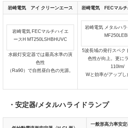
岩崎電気 アイ クリーンエース
岩崎電気 FECマル
岩崎電気 メタルハ
岩崎電気 FECマルチハイエ
MF250LEB
ースH MT250LSHBHUVC
5波長域の発行スペク
水銀灯安定器では最高水準の演
色性が向上。更に
色性
110lm/
（Ra90）で自然昼白色の光源。
Wと効率がアップし
・安定器/メタルハライドランプ
一般形高力率安定器
低始動電流形安定器〈H-CL形〉