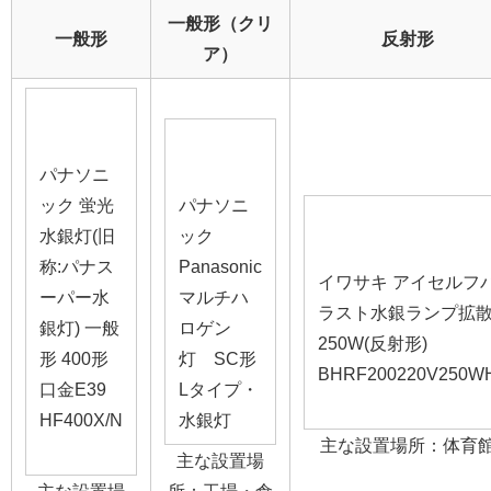
一般形（クリ
一般形
反射形
ア）
パナソニ
ック 蛍光
パナソニ
水銀灯(旧
ック
称:パナス
Panasonic
イワサキ アイセルフ
ーパー水
マルチハ
ラスト水銀ランプ拡
銀灯) 一般
ロゲン
250W(反射形)
形 400形
灯 SC形
BHRF200220V250W
口金E39
Lタイプ・
HF400X/N
水銀灯
主な設置場所：体育
主な設置場
主な設置場
所：工場・倉