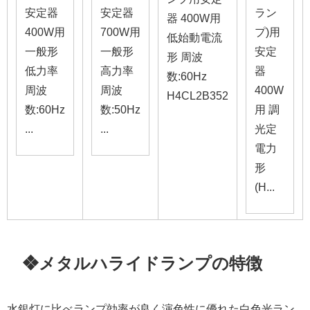
安定器
安定器
ラン
器 400W用
400W用
700W用
プ)用
低始動電流
一般形
一般形
安定
形 周波
低力率
高力率
器
数:60Hz
周波
周波
400W
H4CL2B352
数:60Hz
数:50Hz
用 調
...
...
光定
電力
形
(H...
❖メタルハライドランプの特徴
水銀灯に比べランプ効率が良く演色性に優れた白色光ラン