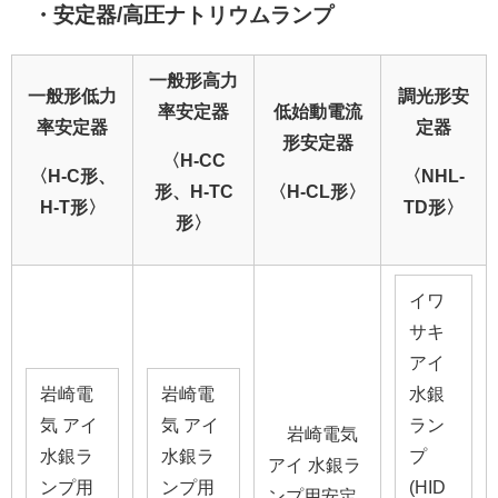
・安定器/高圧ナトリウムランプ
一般形高力
一般形低力
調光形安
率安定器
低始動電流
率安定器
定器
形安定器
〈H-CC
〈H-C形、
〈NHL-
形、H-TC
〈H-CL形〉
H-T形〉
TD形〉
形〉
イワ
サキ
アイ
岩崎電
岩崎電
水銀
気 アイ
気 アイ
ラン
岩崎電気
水銀ラ
水銀ラ
プ
アイ 水銀ラ
ンプ用
ンプ用
(HID
ンプ用安定