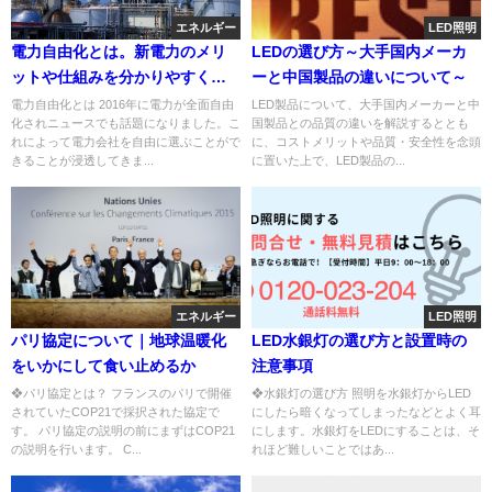
エネルギー
LED照明
電力自由化とは。新電力のメリ
LEDの選び方～大手国内メーカ
ットや仕組みを分かりやすく解
ーと中国製品の違いについて～
説
電力自由化とは 2016年に電力が全面自由
LED製品について、大手国内メーカーと中
化されニュースでも話題になりました。こ
国製品との品質の違いを解説するととも
れによって電力会社を自由に選ぶことがで
に、コストメリットや品質・安全性を念頭
きることが浸透してきま...
に置いた上で、LED製品の...
エネルギー
LED照明
パリ協定について｜地球温暖化
LED水銀灯の選び方と設置時の
をいかにして食い止めるか
注意事項
❖パリ協定とは？ フランスのパリで開催
❖水銀灯の選び方 照明を水銀灯からLED
されていたCOP21で採択された協定で
にしたら暗くなってしまったなどとよく耳
す。 パリ協定の説明の前にまずはCOP21
にします。水銀灯をLEDにすることは、そ
の説明を行います。 C...
れほど難しいことではあ...