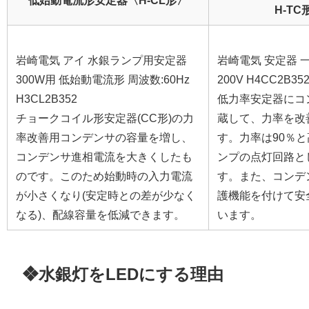
H-TC
岩崎電気 アイ 水銀ランプ用安定器
岩崎電気 安定器 
300W用 低始動電流形 周波数:60Hz
200V H4CC2B35
H3CL2B352
低力率安定器にコ
チョークコイル形安定器(CC形)の力
蔵して、力率を改
率改善用コンデンサの容量を増し、
す。力率は90％
コンデンサ進相電流を大きくしたも
ンプの点灯回路と
のです。このため始動時の入力電流
す。また、コンデ
が小さくなり(安定時との差が少なく
護機能を付けて安
なる)、配線容量を低減できます。
います。
❖水銀灯をLEDにする理由