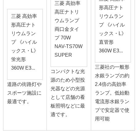
三菱 高効率
形高圧ナト
高圧ナトリ
三菱 高効率
リウムラン
ウムランプ
形高圧ナト
プ 《ハイル
両口金タイ
リウムラン
ックス・L》
プ 70W
プ 《ハイル
直管形
NAV-TS70W
ックス・L》
360W E3...
SUPER
蛍光形
三菱社の一般形
360W E3...
コンパクトな光
水銀ランプの約
源のため小型投
道路の街路灯や
2.4倍の高効率
光器などの光源
スポーツ施設に
ランプ。低始動
として店舗の看
最適です。
電流形水銀ラン
板照明などに最
プで安定器で使
適です。
用可能