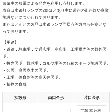
蒸気中の放電による発光を利用し点灯します。
寿命は水銀灯ランプの2倍ほどあり主に道路の街路灯や商業
施設などにつかわれております。
またほとんどの製品は水銀ランプ同様点等方向も任意とな
っております。
【用途】
・道路，駐車場，交通広場、商店街、工場構内等の野外照
明。
・投光照明、野球場，ゴルフ場等の各種スポーツ施設照明｡
・公園、庭園樹木の照明｡
・工場、体育館等の高天井照明｡
・植物の育成
拡散形
両口金形
片口金形
三菱 高効率