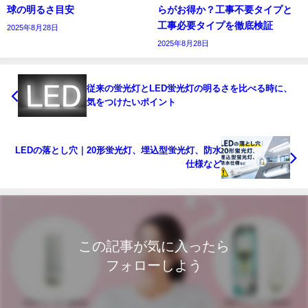
球の明るさ目安
らがお得か？工事不要タイプと
工事必要タイプを徹底検証
2025年8月28日
2025年8月28日
従来の蛍光灯とLED蛍光灯の明るさを比べる時に、
気をつけたいポイント
LEDの落とし穴｜20形蛍光灯、埋込型蛍光灯、防水
仕様など
この記事が気に入ったら
フォローしよう