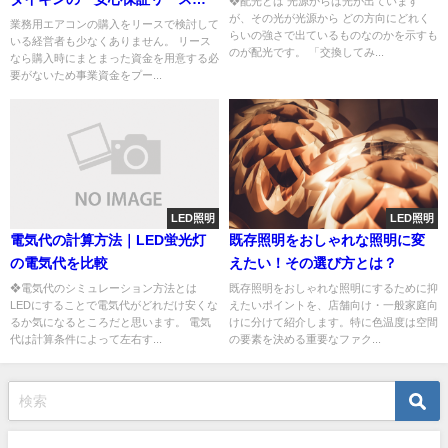
❖配光とは 光源からは光が出ています
が、その光が光源から どの方向にどれく
がおすすめ
業務用エアコンの購入をリースで検討して
らいの強さで出ているものなのかを示すも
いる経営者も少なくありません。 リース
のが配光です。 「交換してみ...
なら購入時にまとまった資金を用意する必
要がないため事業資金をプー...
LED照明
LED照明
電気代の計算方法｜LED蛍光灯
既存照明をおしゃれな照明に変
の電気代を比較
えたい！その選び方とは？
❖電気代のシミュレーション方法とは
既存照明をおしゃれな照明にするために抑
LEDにすることで電気代がどれだけ安くな
えたいポイントを、店舗向け・一般家庭向
るか気になるところだと思います。 電気
けに分けて紹介します。特に色温度は空間
代は計算条件によって左右す...
の要素を決める重要なファク...