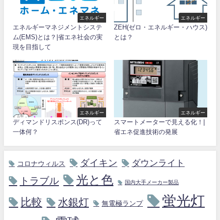
エネルギー
エネルギー
エネルギーマネジメントシステ
ZEH(ゼロ・エネルギー・ハウス)
ム(EMS)とは？|省エネ社会の実
とは？
現を目指して
エネルギー
エネルギー
ディマンドリスポンス(DR)って
スマートメーターで見える化！|
一体何？
省エネ促進技術の発展
ダイキン
ダウンライト
コロナウィルス
光と色
トラブル
国内大手メーカー製品
蛍光灯
比較
水銀灯
無電極ランプ