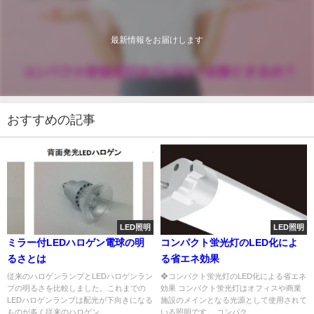
最新情報をお届けします
おすすめの記事
LED照明
LED照明
ミラー付LEDハロゲン電球の明
コンパクト蛍光灯のLED化によ
るさとは
る省エネ効果
従来のハロゲンランプとLEDハロゲンラン
❖コンパクト蛍光灯のLED化による省エネ
プの明るさを比較しました。これまでの
効果 コンパクト蛍光灯はオフィスや商業
LEDハロゲンランプは配光が下向きになる
施設のメインとなる光源として使用されて
ものが多く従来のハロゲン...
いる照明です。 コンパク...