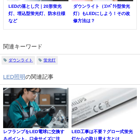
LEDの落とし穴｜20形蛍光
ダウンライト（ｺﾝﾊﾟｸﾄ型蛍光
灯、埋込型蛍光灯、防水仕様
灯）もLEDにしよう！その改
など
修方法は？
関連キーワード
ダウンライト
蛍光灯
LED照明
の関連記事
レフランプをLED電球に交換す
LED工事は不要？グロー式蛍光
るポイント。口金サイズに注
灯からの取り替え方とは