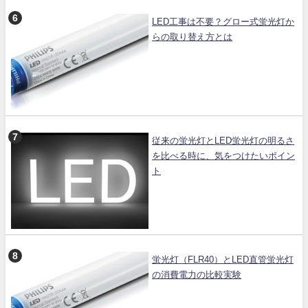
LED工事は不要？グロー式蛍光灯か
らの取り替え方とは
従来の蛍光灯とLED蛍光灯の明るさ
を比べる時に、気をつけたいポイン
ト
蛍光灯（FLR40）とLED直管蛍光灯
の消費電力の比較実験