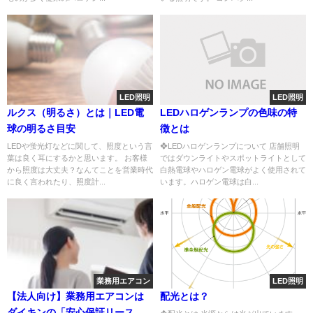
LED照明
LED照明
ルクス（明るさ）とは｜LED電
LEDハロゲンランプの色味の特
球の明るさ目安
徴とは
LEDや蛍光灯などに関して、照度という言
❖LEDハロゲンランプについて 店舗照明
葉は良く耳にするかと思います。 お客様
ではダウンライトやスポットライトとして
から照度は大丈夫？なんてことを営業時代
白熱電球やハロゲン電球がよく使用されて
に良く言われたり、照度計...
います。ハロゲン電球は白...
業務用エアコン
LED照明
【法人向け】業務用エアコンは
配光とは？
ダイキンの「安心保証リース」