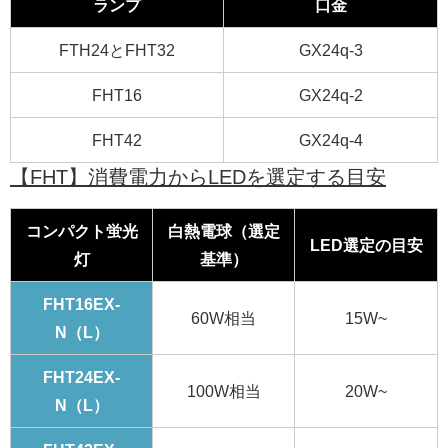
ランプ
口金
FTH24とFHT32
GX24q-3
FHT16
GX24q-2
FHT42
GX24q-4
【FHT】消費電力からLEDを選定する目安
コンパクト蛍光
白熱電球（選定
LED選定の目安
灯
基準）
FHT16EX-
60W相当
15W~
N（L）
FHT24EX-
100W相当
20W~
N（L）