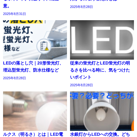
意。
2025年8月28日
2025年8月31日
LEDの落とし穴｜20形蛍光灯、
従来の蛍光灯とLED蛍光灯の明
埋込型蛍光灯、防水仕様など
るさを比べる時に、気をつけた
いポイント
2025年8月28日
2025年8月28日
ルクス（明るさ）とは｜LED電
水銀灯からLEDへの交換。どち