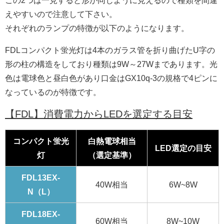
えやすいので注意して下さい。
それぞれのランプの特徴が以下のようになります。
FDLコンパクト蛍光灯は4本のガラス管を折り曲げたU字の
形の柱の構造をしており種類は9W～27Wまであります。光
色は電球色と
昼白色があり口金はGX10q-3の規格で4ピンに
なっているのが特徴です。
【FDL】消費電力からLEDを選定する目安
コンパクト蛍光
白熱電球相当
LED選定の目安
灯
（選定基準）
FDL13EX-
40W相当
6W~8W
N（L）
FDL18EX-
60W相当
8W~10W