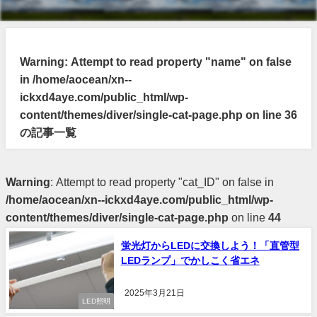
Warning
: Attempt to read property "name" on false
in
/home/aocean/xn--
ickxd4aye.com/public_html/wp-
content/themes/diver/single-cat-page.php
on line
36
の記事一覧
Warning
: Attempt to read property "cat_ID" on false in
/home/aocean/xn--ickxd4aye.com/public_html/wp-
content/themes/diver/single-cat-page.php
on line
44
蛍光灯からLEDに交換しよう！「直管型
LEDランプ」でかしこく省エネ
2025年3月21日
LED照明