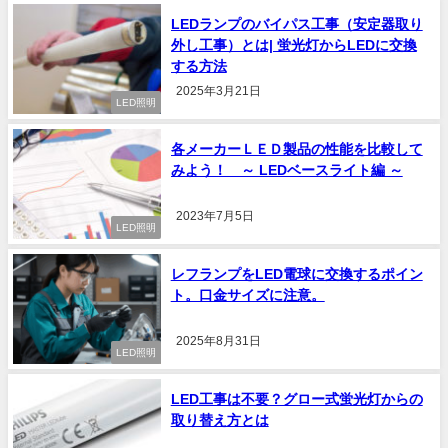
LEDランプのバイパス工事（安定器取り
外し工事）とは| 蛍光灯からLEDに交換
する方法
2025年3月21日
LED照明
各メーカーＬＥＤ製品の性能を比較して
みよう！ ～ LEDベースライト編 ～
2023年7月5日
LED照明
レフランプをLED電球に交換するポイン
ト。口金サイズに注意。
2025年8月31日
LED照明
LED工事は不要？グロー式蛍光灯からの
取り替え方とは