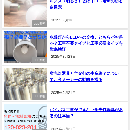
ルクス（明るさ）とは｜LED電球の明る
さ目安
2025年8月28日
LED照明
水銀灯からLEDへの交換。どちらがお得
か？工事不要タイプと工事必要タイプを
徹底検証
2025年8月28日
LED照明
蛍光灯器具と蛍光灯の生産終了につい
て。各メーカーの動向を探る
2025年3月21日
LED照明
バイパス工事ができない蛍光灯器具があ
るのは本当？
2025年3月21日