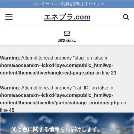
エネルギーコスト削減を実現するバイブル
エネプラ.com
お問い合わせ
Warning
: Attempt to read property "slug" on false in
/home/aocean/xn--ickxd4aye.com/public_html/wp-
content/themes/diver/single-cat-page.php
on line
23
Warning
: Attempt to read property "cat_ID" on false in
/home/aocean/xn--ickxd4aye.com/public_html/wp-
content/themes/diver/lib/parts/catpage_contents.php
on
line
45
光と色に関する情報をお届けします。