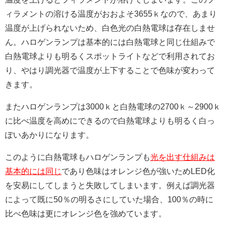
ィラメントの溶ける温度がおおよそ3655ｋなので、あまり
温度が上げられないため、白色光の白熱電球は存在しませ
ん。
ハロゲンランプは基本的には白熱電球と同じ仕組みで
白熱電球よりも明るくスポットライトなどで利用されてお
り、やはり調光器で温度が上下することで色味が変わって
きます。
またハロゲンランプは3000ｋと白熱電球の2700ｋ～2900ｋ
に比べ温度を高めにできるので白熱電球よりも明るく白っ
ぽいあかりになります。
このように白熱電球もハロゲンランプも
光を出す仕組みは
基本的には同じ
であり色味はオレンジ色が強いためLED化
を安易にしてしまうと失敗してしまいます。例えば調光器
によって既に50％の明るさにしていた場合、100％の時に
比べ色味は更にオレンジ色を強めています。