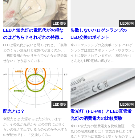
LED照明
LED照明
LEDと蛍光灯の電気代がお得な
失敗しないハロゲンランプの
のはどちら？それぞれの特徴と
LED交換のポイント
違いを徹底比較！
LEDは電気代が安いと聞くけれど、「実際
❖ハロゲンランプの交換ポイント ハロゲ
どのくらい蛍光灯と電気代が違うのか」、
ンランプは主にスポットライトやダウンラ
「初期費用がかかりそうでなかなか踏み出
イトに使用されていますが、 種類がたく
せない」そう思っている...
さんありLED電球の選び方...
LED照明
LED照明
配光とは？
蛍光灯（FLR40）とLED直管蛍
光灯の消費電力の比較実験
❖配光とは 光源からは光が出ています
が、その光が光源から どの方向にどれく
❖LED蛍光灯の消費電力を比較検証！ 電
らいの強さで出ているものなのかを示すも
気代の削減効果とは！ 蛍光灯をLEDにす
のが配光です。 「交換してみ...
ることで本当に電気代は安くなるのでしょ