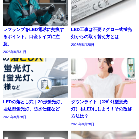
レフランプをLED電球に交換す
LED工事は不要？グロー式蛍光
るポイント。口金サイズに注
灯からの取り替え方とは
意。
2025年8月28日
2025年8月31日
LEDの落とし穴｜20形蛍光灯、
ダウンライト（ｺﾝﾊﾟｸﾄ型蛍光
埋込型蛍光灯、防水仕様など
灯）もLEDにしよう！その改修
方法は？
2025年8月28日
2025年8月28日