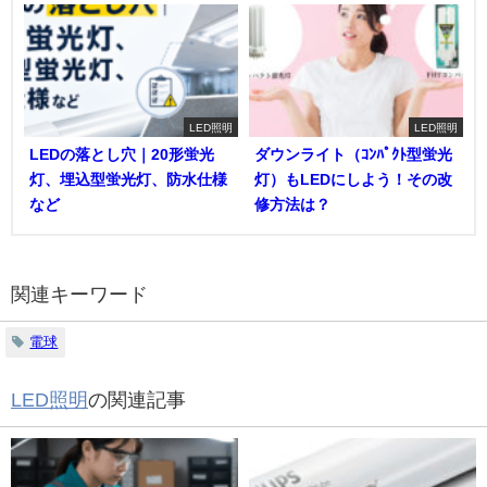
LED照明
LED照明
LEDの落とし穴｜20形蛍光
ダウンライト（ｺﾝﾊﾟｸﾄ型蛍光
灯、埋込型蛍光灯、防水仕様
灯）もLEDにしよう！その改
など
修方法は？
関連キーワード
電球
LED照明
の関連記事