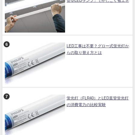
管型LEDランプ」でかしこく省エネ
LED工事は不要？グロー式蛍光灯か
らの取り替え方とは
蛍光灯（FLR40）とLED直管蛍光灯
の消費電力の比較実験