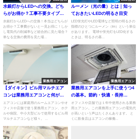
水銀灯からLEDへの交換。どち
ルーメン（光の量）とは｜知っ
らがお得か？工事不要タイプと
ておきたいLEDの明るさ目安
工事必要タイプを徹底検証
水銀灯からLEDへの交換！本当はどちらが
LED蛍光灯やLED電球など照明の明るさの
お得か？工事費がないと一見お得に！しか
指標のひとつにルーメン（lm）という単位
し電気代の削減率など総合的に見た場合？
があります。 電球や蛍光灯をLED化する
単なる交換の費用を見た場...
ときは、明るさの基...
業務用エアコン
業務用エアコン
【ダイキン】ビル用マルチエア
業務用エアコンを上手に使うつ4
コンは業務用エアコンと何が違
の基本。節約・快適・長持
うのか？
ち！！
エアコンには家庭用のルームエアコンやオ
オフィスや店舗では１年中使用される業務
フィスや店舗で使う業務用エアコン、ホテ
用エアコン。この業務用エアコンの電気代
ルや病院、中小大型ビルで使用するビル用
が高いという声はたくさんあります。 と
マルチエアコンなど様々。 ...
くに飲食店はエアコンの稼働...