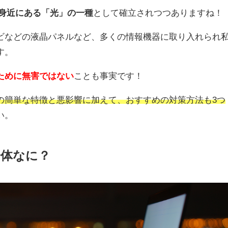
 身近にある「光」の一種
として確立されつつありますね！
ビなどの液晶パネルなど、多くの情報機器に取り入れられ
す。
ために無害ではない
ことも事実です！
の簡単な特徴と悪影響に加えて、おすすめの対策方法も3つ
い。
一体なに？