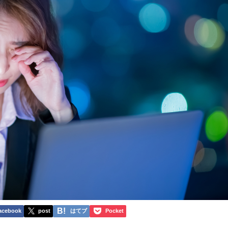
acebook
post
はてブ
Pocket