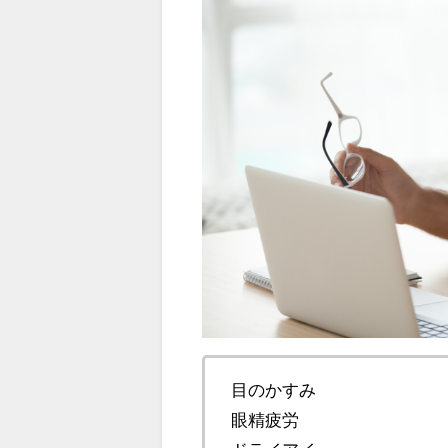
目のかすみ
眼精疲労