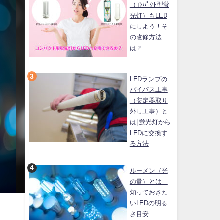
（ｺﾝﾊﾟｸﾄ型蛍
光灯）もLED
にしよう！そ
の改修方法
は？
LEDランプの
バイパス工事
（安定器取り
外し工事）と
は| 蛍光灯から
LEDに交換す
る方法
ルーメン（光
の量）とは｜
知っておきた
いLEDの明る
さ目安