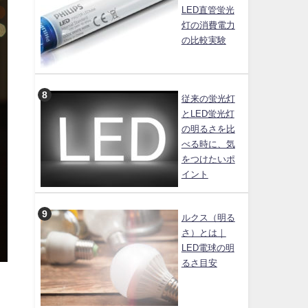
LED直管蛍光
灯の消費電力
の比較実験
従来の蛍光灯
とLED蛍光灯
の明るさを比
べる時に、気
をつけたいポ
イント
ルクス（明る
さ）とは｜
LED電球の明
るさ目安
）