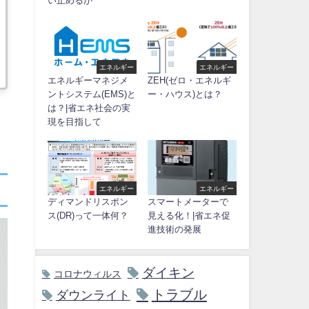
い止めるか
エネルギー
エネルギー
エネルギーマネジメ
ZEH(ゼロ・エネルギ
ントシステム(EMS)と
ー・ハウス)とは？
は？|省エネ社会の実
現を目指して
エネルギー
エネルギー
ディマンドリスポン
スマートメーターで
ス(DR)って一体何？
見える化！|省エネ促
進技術の発展
ダイキン
コロナウィルス
トラブル
ダウンライト