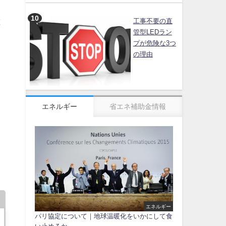
と
工事不要の直
管型LEDラン
プが危険な3つ
の理由
と
エネルギー
省エネ補助金情報
エネルギー
パリ協定について｜地球温暖化をいかにして食