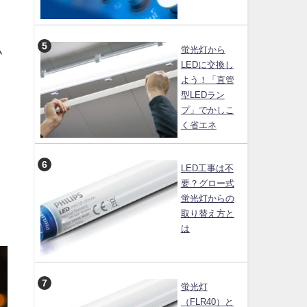
私
蛍光灯から
LEDに交換し
よう！「直管
型LEDラン
プ」でかしこ
く省エネ
LED工事は不
要？グロー式
蛍光灯からの
取り替え方と
は
蛍光灯
（FLR40）と