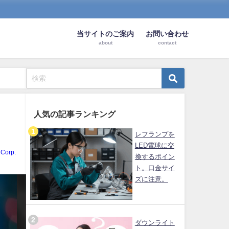
当サイトのご案内
お問い合わせ
about
contact
人気の記事ランキング
レフランプを
LED電球に交
Corp.
換するポイン
ト。口金サイ
ズに注意。
ダウンライト