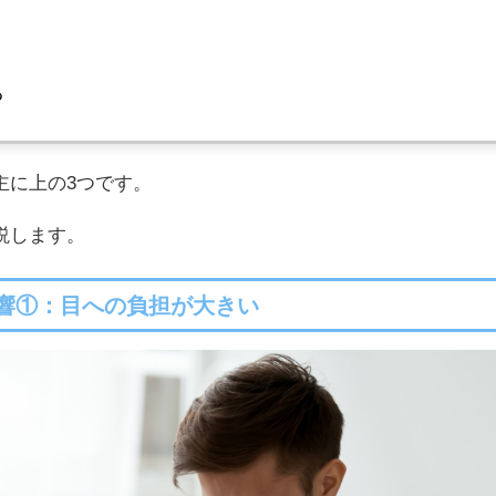
る
主に上の3つです。
説します。
響①：目への負担が大きい